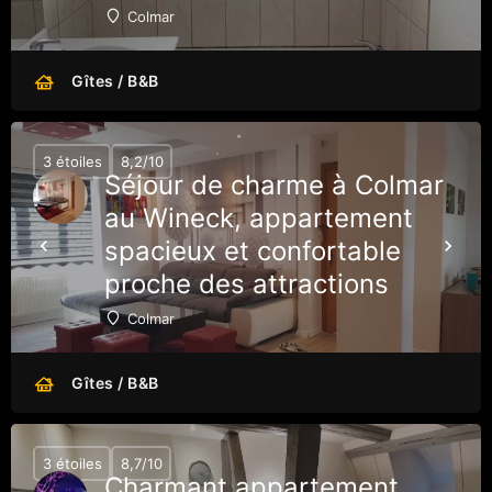
Colmar
Gîtes / B&B
3 étoiles
8,2/10
Séjour de charme à Colmar
au Wineck, appartement
spacieux et confortable
proche des attractions
Colmar
Gîtes / B&B
3 étoiles
8,7/10
Charmant appartement