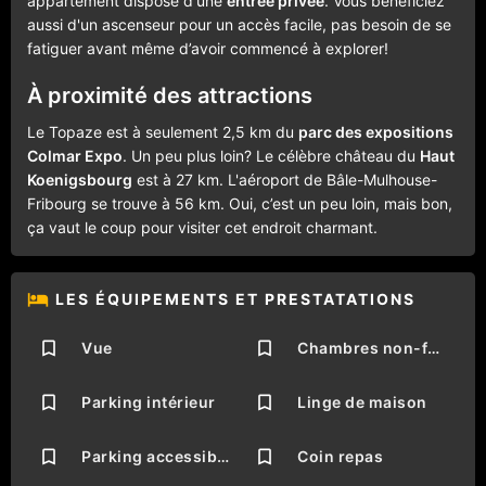
appartement dispose d'une
entrée privée
. Vous bénéficiez
aussi d'un ascenseur pour un accès facile, pas besoin de se
fatiguer avant même d’avoir commencé à explorer!
À proximité des attractions
Le Topaze est à seulement 2,5 km du
parc des expositions
Colmar Expo
. Un peu plus loin? Le célèbre château du
Haut
Koenigsbourg
est à 27 km. L'aéroport de Bâle-Mulhouse-
Fribourg se trouve à 56 km. Oui, c’est un peu loin, mais bon,
ça vaut le coup pour visiter cet endroit charmant.
LES ÉQUIPEMENTS ET PRESTATATIONS
Vue
Chambres non-fumeurs
Parking intérieur
Linge de maison
Parking accessible aux personnes à mobilité réduite
Coin repas