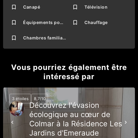
Canapé
Télévision
Équipements pour les personnes handicapées
Chauffage
Chambres familiales
Vous pourriez également être
intéressé par
3 étoiles
8,7/10
Découvrez l'évasion
écologique au cœur de
Colmar à la Résidence Les
Jardins d'Emeraude