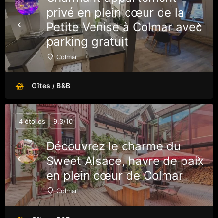
privé en plein cœur de la
Petite Venise à Colmar avec
parking gratuit
Colmar
Gîtes / B&B
4 étoiles
9,3/10
Découvrez le charme du
Sweet Alsace, havre de paix
en plein cœur de Colmar
Colmar