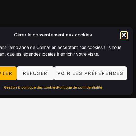
Gérer le consentement aux cookies
ns l'ambiance de Colmar en acceptant nos cookies ! Ils nous
ant que les légendes locales à enrichir votre visite.
PTER
REFUSER
VOIR LES PRÉFÉRENCES
Gestion & politique des cookies
Politique de confidentialité
Leaflet
|
©
OpenStreetMap
contributors
 GUIDES
PARTENARIATS