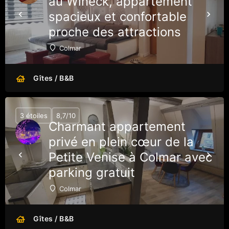
au Wineck, appartement
spacieux et confortable
proche des attractions
Colmar
Gîtes / B&B
3 étoiles
8,7/10
Charmant appartement
privé en plein cœur de la
Petite Venise à Colmar avec
parking gratuit
Colmar
Gîtes / B&B