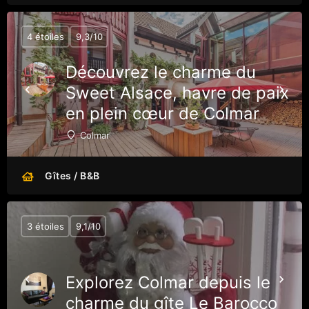
4 étoiles
9,3/10
Découvrez le charme du
Sweet Alsace, havre de paix
en plein cœur de Colmar
Colmar
Gîtes / B&B
3 étoiles
9,1/10
Explorez Colmar depuis le
charme du gîte Le Barocco