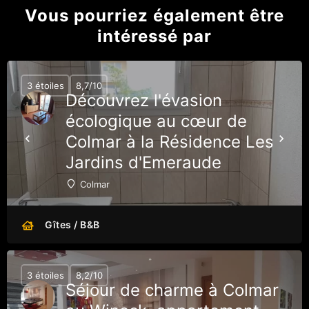
Vous pourriez également être
intéressé par
3 étoiles
8,7/10
Découvrez l'évasion
écologique au cœur de
Colmar à la Résidence Les
Jardins d'Emeraude
Colmar
Gîtes / B&B
3 étoiles
8,2/10
Séjour de charme à Colmar