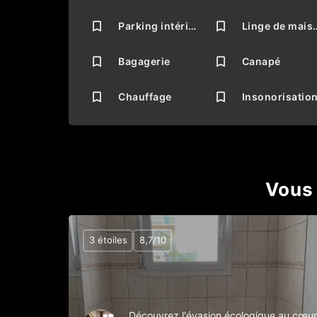
Parking intérieur
Linge d
Bagagerie
Canapé
Chauffage
Insonorisatio
Vous 
3 étoiles
8,7/10
Découvrez l'évasion écologique au cœur