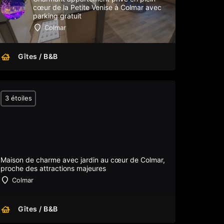
cœur de la Petite Venise à Colmar avec
parking gratuit
Colmar
Gîtes / B&B
3 étoiles
Maison de charme avec jardin au cœur de Colmar,
proche des attractions majeures
Colmar
Gîtes / B&B