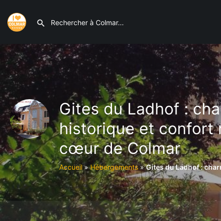
Gites du Ladhof : ch
historique et confor
cœur de Colmar
Accueil
»
Hébergements
»
Gites du Ladhof : cha