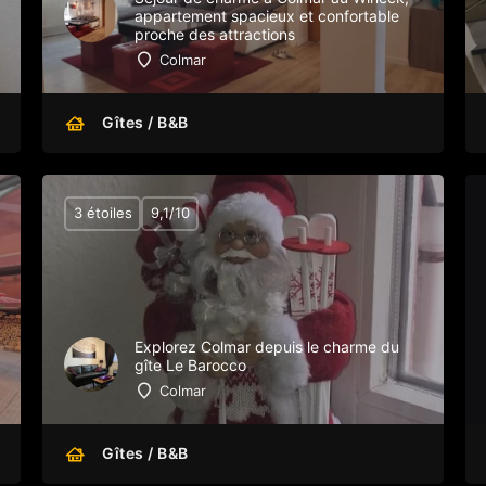
appartement spacieux et confortable
proche des attractions
Colmar
Gîtes / B&B
3 étoiles
9,1/10
Explorez Colmar depuis le charme du
gîte Le Barocco
Colmar
Gîtes / B&B