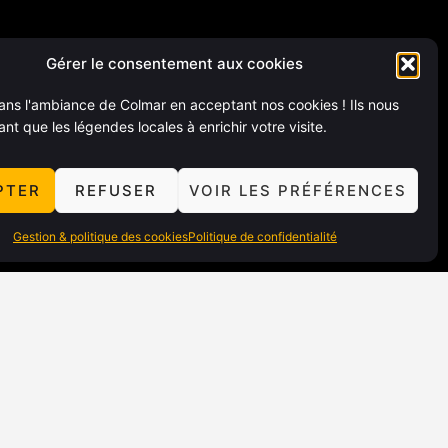
Gérer le consentement aux cookies
ns l'ambiance de Colmar en acceptant nos cookies ! Ils nous
ant que les légendes locales à enrichir votre visite.
PTER
REFUSER
VOIR LES PRÉFÉRENCES
Gestion & politique des cookies
Politique de confidentialité
 GUIDES
PARTENARIATS
hés de Noël
Partenariats