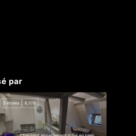
sé par
3 étoiles
8,7/10
Charmant appartement privé en plein