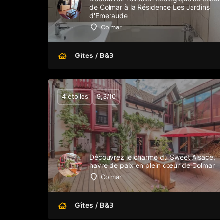
de Colmar à la Résidence Les Jardins
d'Emeraude
Colmar
Gîtes / B&B
4 étoiles
9,3/10
Découvrez le charme du Sweet Alsace,
havre de paix en plein cœur de Colmar
Colmar
Gîtes / B&B