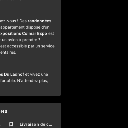
ssez-vous ! Des
randonnées
e appartement dispose d'un
expositions Colmar Expo
est
 un avion à prendre ?
 est accessible par un service
entaires.
es Du Ladhof
et vivez une
fortable. N'attendez plus,
ONS
meurs
Livraison de courses