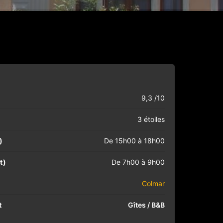
9,3 /10
3 étoiles
)
De 15h00 à 18h00
t)
De 7h00 à 9h00
Colmar
t
Gîtes / B&B