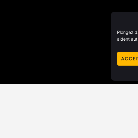
Plongez da
aident aut
ACCE
SÉJOURNER
ACTIVITÉS
NOS
Hébergements
Excursions
Marc