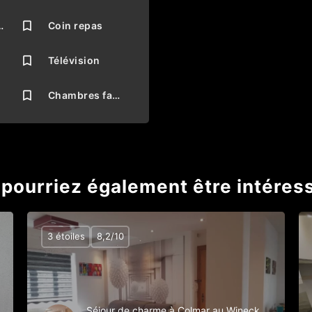
e maison
Coin repas
Télévision
n
Chambres familiales
pourriez également être intéres
3 étoiles
8,2/10
Séjour de charme à Colmar au Wineck,