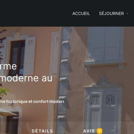
ACCUEIL
SÉJOURNER
arme
t moderne au
rme historique et confort moderne au cœur de Colmar
DÉTAILS
AVIS
0