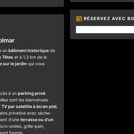
RÉSERVEZ AVEC B
olmar
s un
bâtiment historique
de
 Têtes
et à 1,3 km de la
e sur le jardin
qui vous
ccès à un
parking privé
.
illes sont les bienvenues.
e
TV par satellite à écran plat
,
ains privative avec sèche-
ment d'une
terrasse ou d'un
icro-ondes, grille-pain,
 sont fournis.